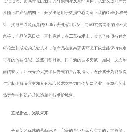
更低损耗、更高带宽的新型光纤预制棒及光纤涂料，从源头提升产品
性能；在
产品结构
上，开发出适用于数据中心高速互联的OM5多模光
纤、抗弯曲性能优异的G.657系列光纤以及面向5G前传网络的特种光
缆等，产品体系日益丰富和完善；在
工艺技术
上，攻克了多项特种光
纤拉丝和成缆的关键技术，使产品在复杂恶劣环境下依然能保持稳定
可靠的传输性能。这些日积月累、日日新的技术突破，如同一次次华
丽的蝶变，让长春烽火技术从传统的产品制造商，逐步成长为能够提
供定制化解决方案和具有核心技术竞争力的创新型企业，在激烈的市
场竞争中构筑起难以逾越的技术护城河。
立足新区，光联未来
长春新区优越的营商环境、完善的产业配套和有力的人才政策，