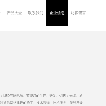
介
产品大全
联系我们
企业信息
访客留言
；LED节能电源、节能灯的生产、研发、销售；光缆、通
路通信网络建设的施工、技术咨询、技术服务；架线及设