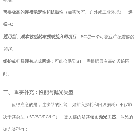
需要极高的连接稳定性和抗振性
（如实验室、户外或工业环境）：
选
择FC
。
通用型、成本敏感的布线或接入网项目
：
SC
是一个可靠且广泛兼容的
选择。
维护或扩展现有老式网络
：可能会遇到
ST
，需根据原有基础设施匹
配。
三、 重要补充：性能与抛光类型
值得注意的是，连接器的性能（如插入损耗和回波损耗）不仅取
决于其类型（ST/SC/FC/LC），更关键的是其
端面抛光工艺
。常见的
抛光类型有：